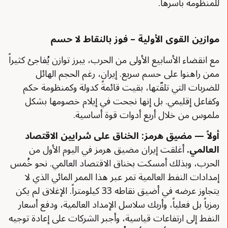
للمنظومة بأسرها.
موازين القوى الأولية – فوز بالنقاط لا حسم
مع انقضاء الأسابيع الأولى من الحرب، يبرز توازن يُفاجئ كثيراً
ممن راهنوا على حسم سريع. إيران، رغم الحجم الهائل
للضربات التي تلقّتها، بقيت قائمةً كدولة وكمنظومة حكم
وكفاعل إقليمي. بل إنها نجحت في إيلام خصومها بشكل
ملموس من خلال أربع أدوات قوة أساسية.
أولاً — مضيق هرمز: الخناق على شرايين الاقتصاد
العالمي
.
أغلقت إيران مضيق هرمز في اليوم الأول من
الحرب، وبذلك أمسكت بخناق الاقتصاد العالمي. نحو خُمس
إمدادات النفط العالمية تمر عبر هذا الممر المائي الذي لا
يتجاوز عرضه في أضيق نقاطه 33 كيلومتراً. الإغلاق لم يكن
رمزياً بل فعلياً، وأربك سلاسل الإمداد العالمية، ودفع أسعار
النفط إلى ارتفاعات قياسية، وأجبر الشركات على إعادة توجيه