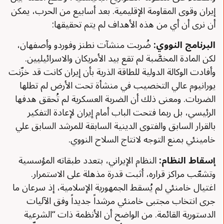
إيران وقوى المقاومة الإقليمية. بعد أسابيع من الحرب، يمكن
أن نرى أن أي من هذه الأهداف لم يتم تحقيقها:
البرنامج النووي
:
ضُربت منشآت نطنز وفوردو وأصفهان،
لكن المادة المخصَّبة لم تقع بيد الأمريكان والاسرائيليين.
وأفادت الوكالة الدولية للطاقة الذرية بأن إيران كانت قد خزّنت
يورانيوم عالي التخصيب في منشأة تحت الأرض لم تطلها
الضربات. ومعنى ذلك أن الضربة العسكرية لم تُحقق هدفها
الرئيسي، بل ربما فتحت الباب أمام إيران لإعادة التفكير
بالقرار السابق والفتوى الدينية السابقة للمرشد السابق علي
خامينئي بمنع التوجه لانتاج السلاح النووي.
إسقاط النظام
:
النظام الإيراني، بتعدد طبقاته المؤسسية
وتشعّب مراكز قراره، أثبت قدرة مذهلة على الاستمرار.
اغتيال خامنئي لم يُسقط الجمهورية الإسلامية، إذ سرعان ما
جرى انتخاب مجتبى خامنئي مرشداً جديداً وفق الآليات
الدستورية القائمة. من الواضح أن الأنظمة ذات “الشرعية