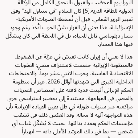
اليورانيوم المخصَّب والقبول بالتحقق الكامل من الوكالة
الدولية للطاقة الذرية.
[5]
كان السلام “في متناول اليد” وفق
تعبير الوزير العُماني، قبل أن تُسقطه الضربات الأمريكية-
الإسرائيلية. هذا يعني أن القرار بشنّ الحرب اتُّخذ رغم وجود
مسار دبلوماسي قابل للحياة، بل في اللحظة التي كان يتشكّل
فيها هذا المسار.
هذا لا يعني أن إيران كانت تعيش في عزلة عن الضغوط.
فالمنظومة الإيرانية خضعت لاستنزاف مضنٍ: العقوبات
الاقتصادية القاسية، وحرب الاثني عشر يوماً، والاحتجاجات
الداخلية الكبرى التي شهدتها أوائل 2026. غير أن منظومة
الحكم الإيراني أثبتت قدرة لافتة على امتصاص الضربات
والمضي في المواجهة، مستندة إلى تحضير استراتيجي جرى
مراكمته عبر سنوات طويلة في ظل يقين القيادة الإيرانية بأن
هذه المواجهة آتية لا محالة. وقد انعكس ذلك في تشعّب
مؤسسات الحكم وتعدد بدائلها، بحيث لا يُشكّل غياب أي
شخص — بما في ذلك المرشد الأعلى ذاته — انهياراً