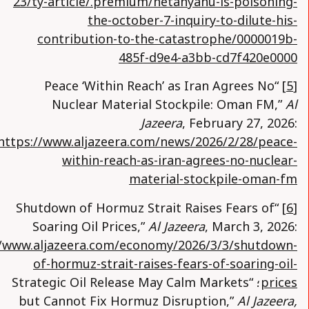
23/ty-article/.premium/netanyahu-is-poisoning-
the-october-7-inquiry-to-dilute-his-
contribution-to-the-catastrophe/0000019b-
485f-d9e4-a3bb-cd7f420e0000
“Peace ‘Within Reach’ as Iran Agrees No
[5]
Nuclear Material Stockpile: Oman FM,”
Al
Jazeera
, February 27, 2026:
https://www.aljazeera.com/news/2026/2/28/peace-
within-reach-as-iran-agrees-no-nuclear-
material-stockpile-oman-fm
“Shutdown of Hormuz Strait Raises Fears of
[6]
Soaring Oil Prices,”
Al Jazeera
, March 3, 2026:
//www.aljazeera.com/economy/2026/3/3/shutdown-
of-hormuz-strait-raises-fears-of-soaring-oil-
prices
؛ “Strategic Oil Release May Calm Markets
but Cannot Fix Hormuz Disruption,”
Al Jazeera,