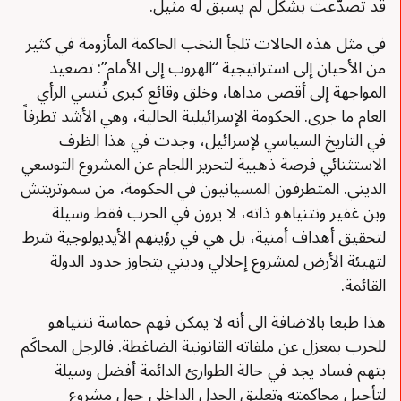
قد تصدّعت بشكل لم يسبق له مثيل.
في مثل هذه الحالات تلجأ النخب الحاكمة المأزومة في كثير
من الأحيان إلى استراتيجية “الهروب إلى الأمام”: تصعيد
المواجهة إلى أقصى مداها، وخلق وقائع كبرى تُنسي الرأي
العام ما جرى. الحكومة الإسرائيلية الحالية، وهي الأشد تطرفاً
في التاريخ السياسي لإسرائيل، وجدت في هذا الظرف
الاستثنائي فرصة ذهبية لتحرير اللجام عن المشروع التوسعي
الديني. المتطرفون المسيانيون في الحكومة، من سموتريتش
وبن غفير ونتنياهو ذاته، لا يرون في الحرب فقط وسيلة
لتحقيق أهداف أمنية، بل هي في رؤيتهم الأيديولوجية شرط
لتهيئة الأرض لمشروع إحلالي وديني يتجاوز حدود الدولة
القائمة.
هذا طبعا بالاضافة الى أنه لا يمكن فهم حماسة نتنياهو
للحرب بمعزل عن ملفاته القانونية الضاغطة. فالرجل المحاكَم
بتهم فساد يجد في حالة الطوارئ الدائمة أفضل وسيلة
لتأجيل محاكمته وتعليق الجدل الداخلي حول مشروع