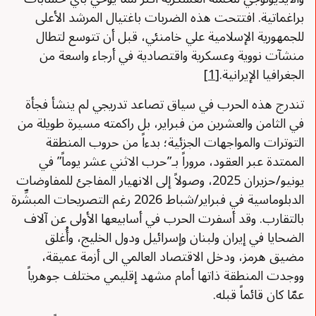
براغماتية. افتتحت هذه الضربات باغتيال المرشد الأعلى
للجمهورية الإسلامية علي خامنئي، قبل أن تتوسع لتطال
منشآت نووية وعسكرية واقتصادية في أرجاء واسعة من
الجغرافيا الإيرانية.
[1]
تندرج هذه الحرب في سياق تصاعد تدريجي لم ينشأ فجأة
في الثامن والعشرين من فبراير، بل راكمته مسيرة طويلة من
التوترات والمواجهات الجزئية؛ بدءاً من حروب المنطقة
الممتدة عبر العقود، مروراً بـ”حرب الاثني عشر يوماً” في
يونيو/حزيران 2025، وصولاً إلى الانهيار المفاجئ للمفاوضات
الدبلوماسية في فبراير/شباط 2026 رغم التصريحات المبشِّرة
بالتقارب. وقد أسفرت الحرب في أسابيعها الأولى عن آلاف
الضحايا في إيران ولبنان وإسرائيل ودول الخليج، وأُغلق
مضيق هرمز، ودخل الاقتصاد العالمي الى أزمة عميقة،
ووجدت المنطقة ذاتها أمام مشهد إقليمي مختلف جوهرياً
عمّا كان قائماً قبله.