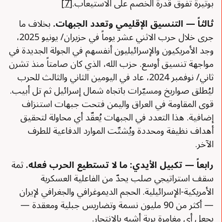
بوتيرة تفوق قدرة الخصم على الاستيعاب.
[7]
ثالثاً — التنسيق الإقليمي وتعدد الجبهات
.
بخلاف ما
جرى خلال حرب الاثني عشر يوماً في حزيران/ يونيو 2025،
وجد الأمريكيون والإسرائيليون أنفسهم في الجولة الجديدة في
مواجهة تنسيق أوسع. حزب الله، الذي كان صامتاً منذ تشرن
ثاني/ نوفمبر 2024، عاد في اليومين الثاني والثالث للحرب
ليُطلق صواريخ ومسيّرات باتجاه شمال إسرائيل ثم تل أبيب.
قوى المقاومة في العراق واليمن فتحت جبهات استنزاف
إضافية. هذا التعدد في الجبهات يُعقّد أي محاولة لتحقيق
أهداف نظيفة ومحددة ويُشتّت الموارد الدفاعية للطرف
الآخر.
رابعاً — تكبيل الأيدي: ما لا تستطيع الحرب فعله
.
ثمة
سقف استراتيجي صلب يحدّ من الفاعلية العسكرية
الأمريكية-الإسرائيلية. الحجم الديموغرافي والجغرافي لإيران
— أكثر من 90 مليون نسمة وتضاريس جبلية ومعقدة —
يجعل أي مغامرة برية أشبه بالانتحار.