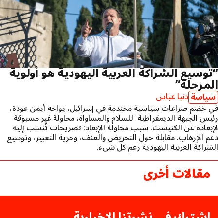
“توسيع الشراكة العربية اليهودية هو أولوية
المرحلة”
دنيا عباس
سياسة
في خضم صراعات سياسية محتدمة في إسرائيل، يواجه أيمن عودة،
رئيس الجبهة الديمقراطية للسلام والمساواة، محاولة غير مسبوقة
لإبعاده عن الكنيست. سبب محاولة الإبعاد: تصريحات تُنسب إليه
دعم الإرهاب. مقابلة حول التحريض والعنف، وحرية التعبير، وتوسيع
الشراكة العربية اليهودية رغم كل شيء.
مقالات أخرى
اشترك في نشرتنا الإخبارية