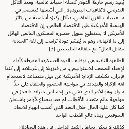
يُعيد رسم خارطة الدولار كعملة احتياط عالمية. ومنذ التآكل
التدريجي لاتفاقيات البترودولار التي أسّسها كيسنجر في
سبعينيات القرن الماضي، تتآكل ركيزة أساسية من ركائز
الهيمنة الأمريكية على الاقتصاد العالمي. إن الاقتصاد
الأمريكي لا يستطيع تمويل حضوره العسكري العالمي الهائل
إلى ما لانهاية، وهو ما يُفسّر عودة ترامب إلى لغة “الحماية
مقابل المال” مع حلفائه الخليجيين
[3]
الظاهرة الثانية هي توظيف القوة العسكرية المفرطة كأداة
لإخفاء الضعف الاستراتيجي. من فنزويلا إلى غرينلاند إلى كندا
فإيران، تكشف الإدارة الأمريكية عن ميل متصاعد لاستخدام
لغة الإكراه والتهديد في مواجهة الخصوم والحلفاء على حدٍّ
سواء. وهو الأمر الذي يشي عن إحساس متزايد بالعجز في
مواجهة عالم متعدد الأقطاب لم يعد ينصاع لأوامر واشنطن
كما كان عليه الحال خلال العقد الذي أعقب انهيار الاتحاد
السوفيتي وبناء عالم القطب الواحد.
كذلك لا يمكن تجاهل البُعد الداخلي في هذه المعادلة: