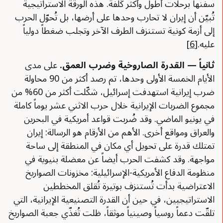
سفنها برحلات أطول وأكثر كُلفة. هذه الورقة الاستراتيجية
تُبيّن أن إيران لا تحارب وحدها على أرضها، بل تُحوّل الحرب
إلى أزمة كونية تستنزف الطرف الآخر وتجلب ضغطاً دولياً
عليه.
[6]
ثانياً — القدرة الصاروخية وضرب العمق
.
على مدى
الأيام الخمسة الأولى وحدها، تم رصد أكثر من 90 محاولة
ضرب إيرانية استهدفت إسرائيل، شكّلت أكثر من 60% من
مجموع الضربات الإيرانية خلال حرب الاثني عشر يوماً كاملة
في يونيو الماضي. وقد ضُربت قواعد أمريكية في البحرين
والعراق ومواقع أخرى. الأهم من الأرقام هو الرسالة: إيران
تمتلك قدرة على تحويل أي مكان في المنطقة إلى ساحة
مواجهة. وقد كشفت الحرب أيضاً عن معضلة بنيوية في
منظومة الدفاع الأمريكية-الإسرائيلية: مخزونات الصواريخ
الاعتراضية بدأت تُستنزف بوتيرة تُقلق المخططين
الاستراتيجيين، في حين أن القدرة التصنيعية الإيرانية، التي
تلقّت دعماً روسياً وصينياً موثقاً، ظلت تُغذّي جعبة الصواريخ