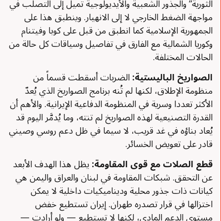
الثورية” والجذور الشعبية والأيديولوجية تميل إلى التصلّب في
مواجهة الضغط الخارجي لا إلى الانهيار. وينطبق هذا على
الجمهورية الإسلامية كما انطبق من قبل على كوبا وفيتنام
وكوريا الشمالية مع الفارق في تفاصيل وسياقات كل حالة من
الحالات المختلفة.
الصواريخ الباليستية
:
الضربات أسقطت قسماً من
منظومة الإطلاق، لكنها لم تُنه برنامج الصواريخ الذي يُعدّ
الأكثر تعددا وسرية في المنظومة الدفاعية الإيرانية. والأهم أن
القدرة التصنيعية لهذه الصواريخ لم تنته، وما يُدمَّر اليوم قد
يُعاد بناؤه في غد قريب، لا سيما في ظل دعم روسي وصيني
قادر على تعويض الخسائر.
قطع الصلات مع قوى المقاومة
:
يظل هذا الهدف الأبعد
عن التحقق. شبكات المقاومة في لبنان والعراق واليمن هي
كيانات ذات جذور محلية وديناميكيات داخلية لا يمكن
اختزالها في قرار تصدره طهران. إيران تستطيع خفض
مستوى الدعم المادي، لكنها لا تستطيع — ولو أرادت —