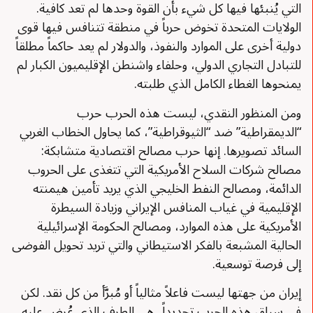
التي يُنبئها فيها كل شيء بأن القوة وحدها لم تعد كافية.
الولايات المتحدة تخوض حرباً في منطقة تتنافس فيها قوى
دولية أخرى على الموارد والنفوذ، والدولار لم يعد حاكماً مطلقاً
للتبادل التجاري الدولي، وحلفاء واشنطن الإقليميون الكبار لم
يمنحوها الغطاء الكامل الذي طلبته.
ومن المنظور النقدي، ليست هذه الحرب حرب
“الديمقراطية” ضد “الثيوقراطية”، كما يحاول الخطاب الغربي
السائد تصويرها. إنها حرب مصالح اقتصادية متشابكة:
مصالح شركات السلاح الأمريكية التي تتغذى على الحروب
الدائمة، ومصالح النفط الخليجي الذي يريد تأمين هيمنته
الإقليمية في غياب المنافس الإيراني وزيادة السيطرة
الأمريكية على هذه الموارد، ومصالح الحكومة الإسرائيلية
الحالية المشبعة بالفكر الاستيطاني والتي تريد تحويل الفوضى
إلى فرصة توسعية.
إيران من جهتها ليست فاعلاً مثالياً أو مُبرَّأ من كل نقد. لكن
في سياق هذه الحرب تحديداً، هي الطرف الذي عُرض عليه