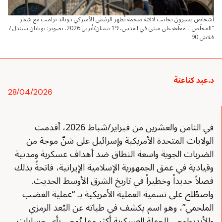
أشخاص يسيرون بجانب لافتة ضخمة تُظهر الرئيس الأميركي دونالد ترامب مع شعار
"المخلّص"، معلّقة على مبنى في القدس، 19 نيسان/أبريل 2026. تصوير: يوناتان سيندل /
فلاش 90
د.عبد كناعنة
28/04/2026
في الثامن والعشرين من فبراير/شباط 2026، أقدمت
الولايات المتحدة الأمريكية وإسرائيل على شنّ موجة من
الضربات الجوية واسعة النطاق ضد أهداف عسكرية ومدنية
وقيادية في عمق الجمهورية الإسلامية الإيرانية، فاتحةً بذلك
فصلاً جديداً وخطيراً في تاريخ الشرق الأوسط الحديث.
واصطُلح على تسمية العملية الأمريكية بـ “عملية الغضب
الملحمي”، وهو اسم يكشف في طياته عن البُعد الرمزي
والأيديولوجي للحملة العسكرية أكثر مما يُوحي بأي حسابات