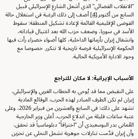
“الانقلاب القضائي” الذي أشعل الشارع الإسرائيلي قبيل
السابع من أكتوبر.
[4]
أضف إلى ذلك الرغبة في استغلال حالة
الفوضى الإقليمية القائمة لإعادة تشكيل المنطقة: سقوط
الأسد في سوريا، وضعف حزب الله بعد اغتيال قياداته،
وانشغال إيران بأزماتها الداخلية، كلها أضواء خضراء رأت فيها
الحكومة الإسرائيلية فرصة تاريخية لا تتكرر. خصوصا مع
وجود الادارة الأمريكية الحالية.
الأسباب الإيرانية: لا مكان للتراجع
على النقيض مما قد يُوحي به الخطاب الغربي والإسرائيلي،
إيران لم تكن الطرف المبادر لهذه الحرب. الوقائع المادية
تشهد على ذلك: في السابع والعشرين من فبراير 2026، وعلى
عتبة ساعات قليلة من اندلاع الحرب، أعلن وزير الخارجية
العُماني بدر البوسعيدي أن “اختراقاً” دبلوماسياً قد تحقق،
وأن إيران قدّمت تنازلات جوهرية تشمل التخلي عن تخزين