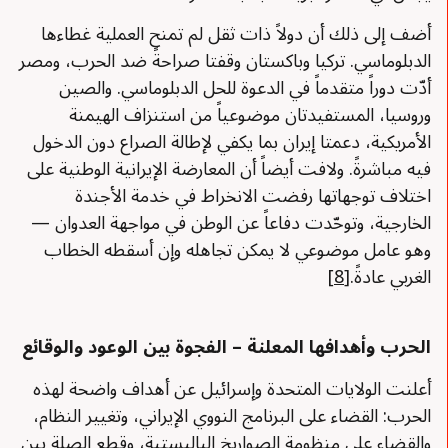
أضف إلى ذلك أن دولاً ذات ثقل لم تمنح العملية غطاءها
الدبلوماسي. تركيا وباكستان وقفتا صراحةً ضد الحرب، ومصر
أدّت دوراً متقدماً في الدعوة للحل الدبلوماسي. والصين
وروسيا، المستفيدتان موضوعياً من استنزاف الهيمنة
الأمريكية، دعمتا إيران بما يكفي لإطالة الصراع دون الدخول
فيه مباشرةً. ولافت أيضاً أن المعارضة الإيرانية الوطنية على
اختلاف توجهاتها رفضت الانخراط في خدمة الأجندة
الخارجية، وتوحّدت دفاعاً عن الوطن في مواجهة العدوان —
وهو عامل موضوعي لا يمكن تجاهله وإن أسقطه الخطاب
الغربي عادةً.
[8]
الحرب وأهدافها المعلنة – الفجوة بين الوعود والوقائع
أعلنت الولايات المتحدة وإسرائيل عن أهداف واضحة لهذه
الحرب: القضاء على البرنامج النووي الإيراني، وتغيير النظام،
والقضاء على منظومة الصواريخ الباليستية، وقطع الصلة بين