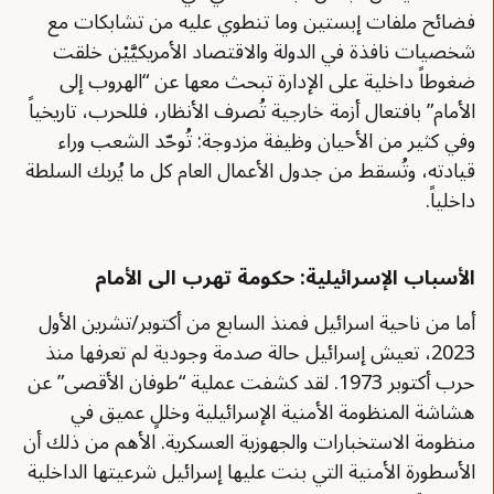
فضائح ملفات إبستين وما تنطوي عليه من تشابكات مع
شخصيات نافذة في الدولة والاقتصاد الأمريكيَّيْن خلقت
ضغوطاً داخلية على الإدارة تبحث معها عن “الهروب إلى
الأمام” بافتعال أزمة خارجية تُصرف الأنظار، فللحرب، تاريخياً
وفي كثير من الأحيان وظيفة مزدوجة: تُوحّد الشعب وراء
قيادته، وتُسقط من جدول الأعمال العام كل ما يُربك السلطة
داخلياً.
الأسباب الإسرائيلية: حكومة تهرب الى الأمام
أما من ناحية اسرائيل فمنذ السابع من أكتوبر/تشرين الأول
2023، تعيش إسرائيل حالة صدمة وجودية لم تعرفها منذ
حرب أكتوبر 1973. لقد كشفت عملية “طوفان الأقصى” عن
هشاشة المنظومة الأمنية الإسرائيلية وخللٍ عميق في
منظومة الاستخبارات والجهوزية العسكرية. الأهم من ذلك أن
الأسطورة الأمنية التي بنت عليها إسرائيل شرعيتها الداخلية