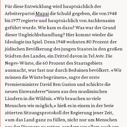
Für diese Entwicklung wird hauptsächlich der
Arbeiterpartei
Mapai
die Schuld gegeben, die von 1948
bis 1977 regierte und hauptsächlich von Aschkenasim
geführt wurde. Wie kam es dazu? Was war der Grund
dieser Ungleichbehandlung? Hier kommt wieder die
Ideologie ins Spiel. Denn 1948 wohnten 80 Prozent der
jüdischen Bevölkerung des jungen Staates in den großen
Städten des Landes, ein Drittel davon in Tel Aviv. Die
Negev-Wüste, die 60 Prozent des Staatsgebiets
ausmacht, war fast nur durch Beduinen bevölkert. «Wir
müssen die Wüste begrünen», sagte der erste
Premierminister David Ben Gurion und schickte die
neuen Einwanderer*innen aus den muslimischen
Ländern in die Wildnis. «Wir brauchen so viele
Menschen wie möglich,» hieß es in einem in der Serie
zitierten Sitzungsprotokoll der Regierung jener Zeit,
«um das Land ganz zu füllen, nicht nur um Menschen
aus der Diaspora zu retten, sondern vor allem auch um