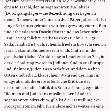
Der Film
Sallah Shabati
erzählt also die Geschichte dieses
einen Mizrachi, der im sogenannten Ma´abara
(Durchgangslager – die Bezeichnung der Lager, in
denen Neueinwander*innen in den 1950er Jahren oft für
lange Zeit untergebracht wurden) gezwungenermaßen
und arbeitslos sein Dasein fristet und das Leben seiner
Familie vergeblich zu verbessern versucht. Die Figur
Sallah Shabati ist wahrscheinlich jedem Erwachsenen in
Israel bekannt. Bis heute steht er als Chiffre für die
gesellschaftlichen Verhältnisse in Israel zu einer Zeit, in
der die Spaltung zwischen Jüdinnen/Juden aus Europa
und Jüdinnen/Juden aus Nordafrika und dem Nahen
Osten unüberbrückbar schien. Während der Film für
einige aber als die erste öffentliche Kritik an der
diskriminierenden Politik des Staates Israel gegenüber
Jüdinnen und Juden aus muslimischen Ländern,
sogenannten Mizrachim, gilt, ist die Darstellung des
Protagonisten im Film für andere nichts weiter als eine