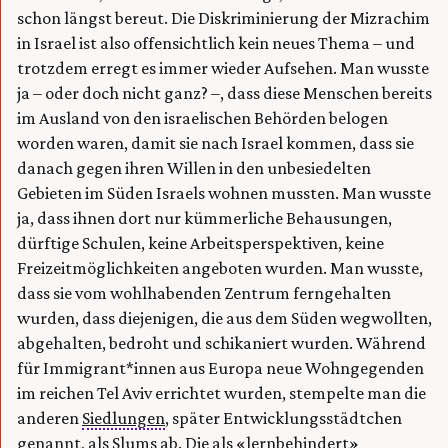
schon längst bereut. Die Diskriminierung der Mizrachim
in Israel ist also offensichtlich kein neues Thema – und
trotzdem erregt es immer wieder Aufsehen. Man wusste
ja – oder doch nicht ganz? –, dass diese Menschen bereits
im Ausland von den israelischen Behörden belogen
worden waren, damit sie nach Israel kommen, dass sie
danach gegen ihren Willen in den unbesiedelten
Gebieten im Süden Israels wohnen mussten. Man wusste
ja, dass ihnen dort nur kümmerliche Behausungen,
dürftige Schulen, keine Arbeitsperspektiven, keine
Freizeitmöglichkeiten angeboten wurden. Man wusste,
dass sie vom wohlhabenden Zentrum ferngehalten
wurden, dass diejenigen, die aus dem Süden wegwollten,
abgehalten, bedroht und schikaniert wurden. Während
für Immigrant*innen aus Europa neue Wohngegenden
im reichen Tel Aviv errichtet wurden, stempelte man die
anderen
Siedlungen
, später Entwicklungsstädtchen
genannt, als Slums ab. Die als «lernbehindert»