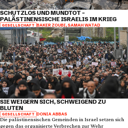
SCHUTZLOS UND MUNDTOT –
PALÄSTINENSISCHE ISRAELIS IM KRIEG
BAKER ZOUBI
,
SAMAH WATAD
GESELLSCHAFT
SIE WEIGERN SICH, SCHWEIGEND ZU
BLUTEN
DONIA ABBAS
GESELLSCHAFT
Die palästinensischen Gemeinden in Israel setzen sich
gegen das organisierte Verbrechen zur Wehr