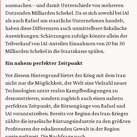
ausmachen – und damit Unterschiede von mehreren
Dutzenden Milliarden Schekel. Da es sich sowohl bei IAI
als auch Rafael um staatliche Unternehmen handelt,
haben diese Differenzen auch unmittelbare fiskalische
Auswirkungen: Schätzungen zufolge könnte allein der
Teilverkauf von IAI-Anteilen Einnahmen von 20 bis 30
Milliarden Schekel in die Staatskasse spülen.
Ein n
ahezu perfekte
r Zeitpunkt
Vor diesem Hintergrund bietet der Krieg mit dem Iran
nicht nur die Möglichkeit, der Welt eine Vielzahl neuer
Technologien unter realen Kampfbedingungen zu
demonstrieren, sondern zugleich auch einen nahezu
perfekten Zeitpunkt, die Börsengänge von Rafael und
IAI voranzutreiben. Bereits vor Beginn des Iran-Krieges
zählte die israelische Rüstungsindustrie zu den größten
Profiteuren der eskalierenden Gewalt in der Region
sowie weltweit. Die Nachfrage nach