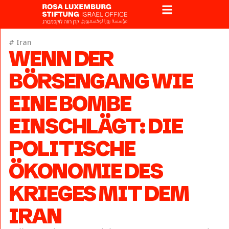
#
Iran
WENN DER
BÖRSENGANG WIE
EINE BOMBE
EINSCHLÄGT: DIE
POLITISCHE
ÖKONOMIE DES
KRIEGES MIT DEM
IRAN