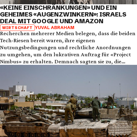
«KEINE EINSCHRÄNKUNGEN» UND EIN
GEHEIMES «AUGENZWINKERN»: ISRAELS
DEAL MIT GOOGLE UND AMAZON
YUVAL ABRAHAM
WIRTSCHAFT
Recherchen mehrerer Medien belegen, dass die beiden
Tech-Riesen bereit waren, ihre eigenen
Nutzungsbedingungen und rechtliche Anordnungen
zu umgehen, um den lukrativen Auftrag für «Project
Nimbus» zu erhalten. Demnach sagten sie zu, die
israelische Regierung heimlich zu warnen, sollte ein
ausländisches Gericht die Herausgabe von Daten
verlangen, die Israel betreffen