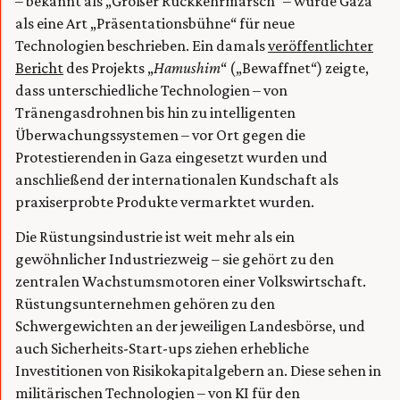
– bekannt als „Großer Rückkehrmarsch“ – wurde Gaza
als eine Art „Präsentationsbühne“ für neue
Technologien beschrieben. Ein damals
veröffentlichter
Bericht
des Projekts „
Hamushim
“ („Bewaffnet“) zeigte,
dass unterschiedliche Technologien – von
Tränengasdrohnen bis hin zu intelligenten
Überwachungssystemen – vor Ort gegen die
Protestierenden in Gaza eingesetzt wurden und
anschließend der internationalen Kundschaft als
praxiserprobte Produkte vermarktet wurden.
Die Rüstungsindustrie ist weit mehr als ein
gewöhnlicher Industriezweig – sie gehört zu den
zentralen Wachstumsmotoren einer Volkswirtschaft.
Rüstungsunternehmen gehören zu den
Schwergewichten an der jeweiligen Landesbörse, und
auch Sicherheits-Start-ups ziehen erhebliche
Investitionen von Risikokapitalgebern an. Diese sehen in
militärischen Technologien – von KI für den