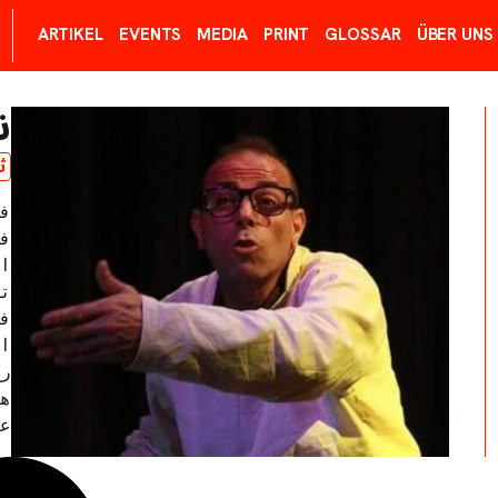
ARTIKEL
EVENTS
MEDIA
PRINT
GLOSSAR
ÜBER UNS
ن
ث
ف 
ع"