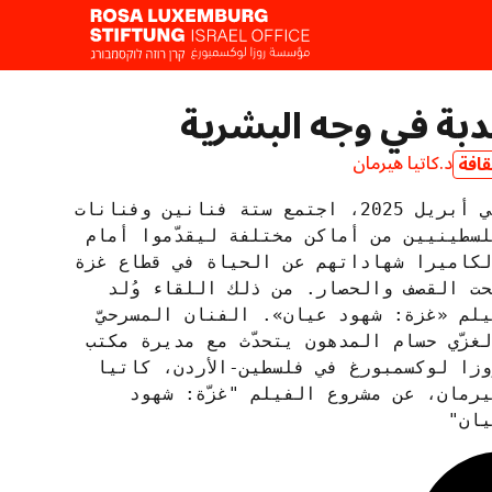
دبة في وجه البشرية
د.كاتيا هيرمان
قافة
ي أبريل
2025، اجتمع ستة فنانين وفنانات 
فلسطينيين من أماكن مختلفة ليقدّموا أمام 
الكاميرا شهاداتهم عن الحياة في قطاع غزة 
تحت القصف والحصار. من ذلك اللقاء وُلد 
فيلم «غزة: شهود عيان». الفنان المسرحيّ 
الغزّي حسام المدهون يتحدّث مع مديرة مكتب 
روزا لوكسمبورغ في فلسطين-الأردن، كاتيا 
هيرمان، عن مشروع الفيلم "غزّة: شهود 
يان