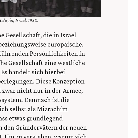
a’ayin, Israel, 1950.
e Gesellschaft, die in Israel
e beziehungsweise europäische.
 führenden Persönlichkeiten in
sche Gesellschaft eine westliche
Es handelt sich hierbei
berlegungen. Diese Konzeption
d zwar nicht nur in der Armee,
ssystem. Demnach ist die
ich selbst als Mizrachim
 dass etwas grundlegend
von den Gründervätern der neuen
at. Um zu verstehen, warum sich