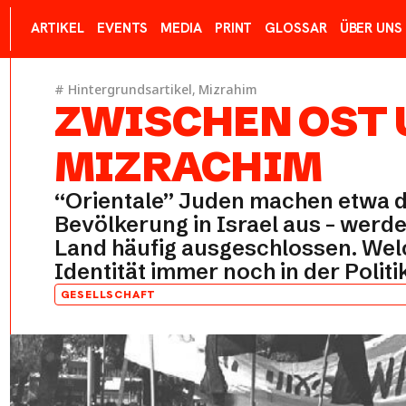
ARTIKEL
EVENTS
MEDIA
PRINT
GLOSSAR
ÜBER UNS
#
Hintergrundsartikel
,
Mizrahim
ZWISCHEN OST U
MIZRACHIM
“Orientale” Juden machen etwa di
Bevölkerung in Israel aus – werd
Land häufig ausgeschlossen. Welch
Identität immer noch in der Politi
GESELLSCHAFT