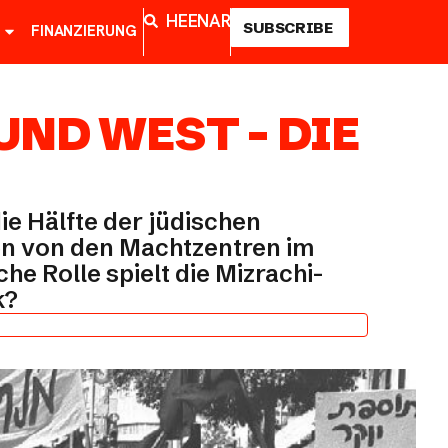
HE
EN
AR
SUBSCRIBE
FINANZIERUNG
ND WEST – DIE
e Hälfte der jüdischen
en von den Machtzentren im
e Rolle spielt die Mizrachi-
k?