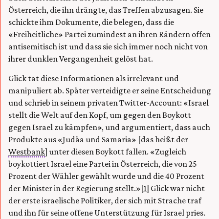
Österreich, die ihn drängte, das Treffen abzusagen. Sie
schickte ihm Dokumente, die belegen, dass die
«Freiheitliche» Partei zumindest an ihren Rändern offen
antisemitisch ist und dass sie sich immer noch nicht von
ihrer dunklen Vergangenheit gelöst hat.
Glick tat diese Informationen als irrelevant und
manipuliert ab. Später verteidigte er seine Entscheidung
und schrieb in seinem privaten Twitter-Account: «Israel
stellt die Welt auf den Kopf, um gegen den Boykott
gegen Israel zu kämpfen», und argumentiert, dass auch
Produkte aus «Judäa und Samaria» [das heißt der
Westbank
] unter diesen Boykott fallen. «Zugleich
boykottiert Israel eine Partei in Österreich, die von 25
Prozent der Wähler gewählt wurde und die 40 Prozent
der Minister in der Regierung stellt.»
[1]
Glick war nicht
der erste israelische Politiker, der sich mit Strache traf
und ihn für seine offene Unterstützung für Israel pries.