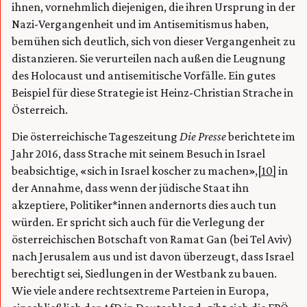
ihnen, vornehmlich diejenigen, die ihren Ursprung in der
Nazi-Vergangenheit und im Antisemitismus haben,
bemühen sich deutlich, sich von dieser Vergangenheit zu
distanzieren. Sie verurteilen nach außen die Leugnung
des Holocaust und antisemitische Vorfälle. Ein gutes
Beispiel für diese Strategie ist Heinz-Christian Strache in
Österreich.
Die österreichische Tageszeitung
Die Presse
berichtete im
Jahr 2016, dass Strache mit seinem Besuch in Israel
beabsichtige, «sich in Israel koscher zu machen»,
[10]
in
der Annahme, dass wenn der jüdische Staat ihn
akzeptiere, Politiker*innen andernorts dies auch tun
würden. Er spricht sich auch für die Verlegung der
österreichischen Botschaft von Ramat Gan (bei Tel Aviv)
nach Jerusalem aus und ist davon überzeugt, dass Israel
berechtigt sei, Siedlungen in der Westbank zu bauen.
Wie viele andere rechtsextreme Parteien in Europa,