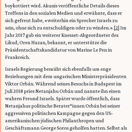
boykottiert wird. Akunis veröffentliche Details dieses
Treffens in den sozialen Medien und erwähnte, dass er
sich gefreut habe, «weiterhin ein Sprecher Israels zu
sein, ohne sich zu entschuldigen oder zu winden.».
[2]
Im
Jahr 2017 gab ein weiterer Knesset-Abgeordneter des
Likud, Oren Hazan, bekannt, er unterstütze die
Präsidentschaftskandidatur von Marine Le Pen in
Frankreich.
Israels Regierung bemüht sich ebenfalls um enge
Beziehungen mit dem ungarischen Ministerpräsidenten
Viktor Orbán. Während seines Besuchs in Budapest im
Juli 2018 pries Netanjahu Orbán und nannte ihn einen
wahren Freund Israels. Später wurde öffentlich, dass
Netanjahus politische Berater*innen Orbán bei seiner
aggressiven politischen Kampagne gegen den US-
amerikanischen jüdischen Philanthropen und
Geschäftsmann George Soros geholfen hatten. Selbst als