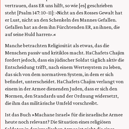
vertrauen, dass ER uns hilft, so wie [es] geschrieben
steht [Psalm 147: 10–11]: ›Nicht an des Rosses Gewalt hat
er Lust, nicht an den Schenkeln des Mannes Gefallen.
Gefallen hat an dem ihn Fürchtenden ER, an ihnen, die
auf seine Huld harren‹.«
Manche betrachten Religiosität als etwas, das die
Menschen passiv und kritiklos macht. HaChafets Chajim
fordert jedoch, dass ein jüdischer Soldat täglich aktiv die
Entscheidung trifft, nach einem Wertesystem zu leben,
das sich von dem normativen System, in dem er sich
befindet, unterscheidet. HaChafets Chajim verlangt von
einem in der Armee dienenden Juden, dass er sich den
Normen, den Standards und der Ordnung widersetzt,
die ihm das militärische Umfeld vorschreibt.
Ist das Buch »Machane Israel« für die israelische Armee
heute noch relevant? Die Situation eines religiösen
Soldaten in der israelischen Armee ist nicht die eines