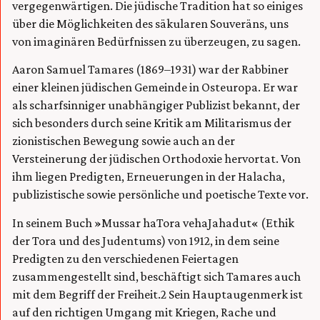
vergegenwärtigen. Die jüdische Tradition hat so einiges
über die Möglichkeiten des säkularen Souveräns, uns
von imaginären Bedürfnissen zu überzeugen, zu sagen.
Aaron Samuel Tamares (1869–1931) war der Rabbiner
einer kleinen jüdischen Gemeinde in Osteuropa. Er war
als scharfsinniger unabhängiger Publizist bekannt, der
sich besonders durch seine Kritik am Militarismus der
zionistischen Bewegung sowie auch an der
Versteinerung der jüdischen Orthodoxie hervortat. Von
ihm liegen Predigten, Erneuerungen in der Halacha,
publizistische sowie persönliche und poetische Texte vor.
In seinem Buch »Mussar haTora vehaJahadut« (Ethik
der Tora und des Judentums) von 1912, in dem seine
Predigten zu den verschiedenen Feiertagen
zusammengestellt sind, beschäftigt sich Tamares auch
mit dem Begriff der Freiheit.2 Sein Hauptaugenmerk ist
auf den richtigen Umgang mit Kriegen, Rache und