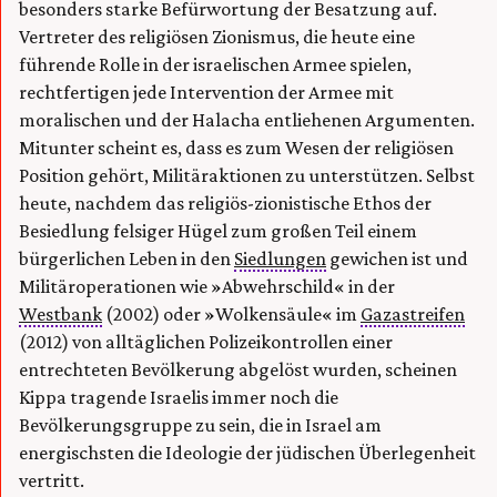
besonders starke Befürwortung der Besatzung auf.
Vertreter des religiösen Zionismus, die heute eine
führende Rolle in der israelischen Armee spielen,
rechtfertigen jede Intervention der Armee mit
moralischen und der Halacha entliehenen Argumenten.
Mitunter scheint es, dass es zum Wesen der religiösen
Position gehört, Militäraktionen zu unterstützen. Selbst
heute, nachdem das religiös-zionistische Ethos der
Besiedlung felsiger Hügel zum großen Teil einem
bürgerlichen Leben in den
Siedlungen
gewichen ist und
Militäroperationen wie »Abwehrschild« in der
Westbank
(2002) oder »Wolkensäule« im
Gazastreifen
(2012) von alltäglichen Polizeikontrollen einer
entrechteten Bevölkerung abgelöst wurden, scheinen
Kippa tragende Israelis immer noch die
Bevölkerungsgruppe zu sein, die in Israel am
energischsten die Ideologie der jüdischen Überlegenheit
vertritt.