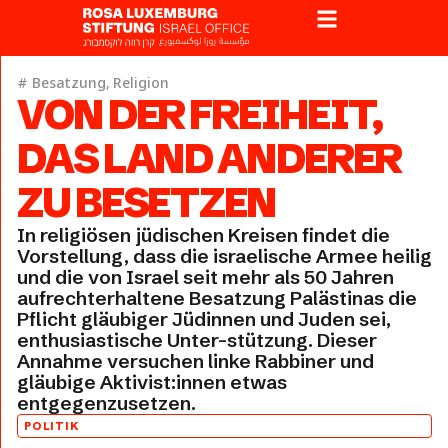
#
Besatzung
,
Religion
VON DER FREIHEIT,
DAS LAND ANDERER
ZU BESETZEN
In religiösen jüdischen Kreisen findet die
Vorstellung, dass die israelische Armee heilig
und die von Israel seit mehr als 50 Jahren
aufrechterhaltene Besatzung Palästinas die
Pflicht gläubiger Jüdinnen und Juden sei,
enthusiastische Unter-stützung. Dieser
Annahme versuchen linke Rabbiner und
gläubige Aktivist:innen etwas
entgegenzusetzen.
POLITIK