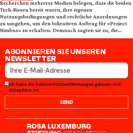
Recherchen mehrerer Medien belegen, dass die beiden
Tech-Riesen bereit waren, ihre eigenen
Nutzungsbedingungen und rechtliche Anordnungen
zu umgehen, um den lukrativen Auftrag für «Project
Nimbus» zu erhalten. Demnach sagten sie zu, die
israelische Regierung heimlich zu warnen, sollte ein
ausländisches Gericht die Herausgabe von Daten
ABONNIEREN SIE UNSEREN
verlangen, die Israel betreffen
NEWSLETTER
Ich habe die Datenschutzbestimmungen gelesen und
akzeptiere sie.
SEND