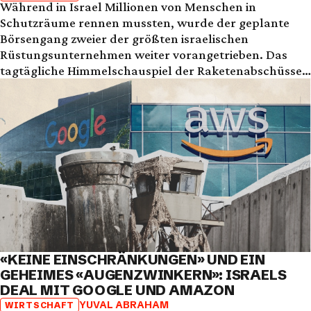
Während in Israel Millionen von Menschen in
Schutzräume rennen mussten, wurde der geplante
Börsengang zweier der größten israelischen
Rüstungsunternehmen weiter vorangetrieben. Das
tagtägliche Himmelschauspiel der Raketenabschüsse
war dabei die perfekte Bühne, der Welt den Einsatz
einer Vielzahl neuer Technologien live zu präsentieren
und so die Bewertung der Unternehmen um Dutzende
Milliarden Dollar zu steigern
«KEINE EINSCHRÄNKUNGEN» UND EIN
GEHEIMES «AUGENZWINKERN»: ISRAELS
DEAL MIT GOOGLE UND AMAZON
YUVAL ABRAHAM
WIRTSCHAFT