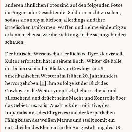
anderen ähnlichen Fotos sind auf den folgenden Fotos
die Augen oder Gesichter der Soldaten nicht zu sehen,
sodass sie anonym bleiben; allerdings sind ihre
israelischen Uniformen, Waffen und Helme eindeutig zu
erkennen ebenso wie die Richtung, in die sie ungehindert
schauen.
Der britische Wissenschaftler Richard Dyer, der visuelle
Kultur erforscht, hat in seinem Buch „White“ die Rolle
des beherrschenden Blicks von Cowboys in US-
amerikanischen Western im frühen 20. Jahrhundert
hervorgehoben.
[11]
Ihm zufolge ist der Blick des
Cowboys in die Weite synoptisch, beherrschend und
allessehend und drückt seine Macht und Kontrolle über
das Gebiet aus. Er ist Ausdruck der Initiative, des
Imperialismus, des Ehrgeizes und der körperlichen
Fähigkeiten des weißen Manns und stellt somit ein
entscheidendes Element in der Ausgestaltung des US-