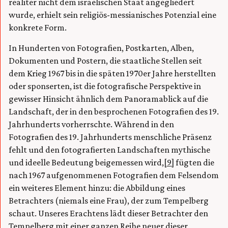
realiter nicht dem israelischen Staat angegliedert
wurde, erhielt sein religiös-messianisches Potenzial eine
konkrete Form.
In Hunderten von Fotografien, Postkarten, Alben,
Dokumenten und Postern, die staatliche Stellen seit
dem Krieg 1967 bis in die späten 1970er Jahre herstellten
oder sponserten, ist die fotografische Perspektive in
gewisser Hinsicht ähnlich dem Panoramablick auf die
Landschaft, der in den besprochenen Fotografien des 19.
Jahrhunderts vorherrschte. Während in den
Fotografien des 19. Jahrhunderts menschliche Präsenz
fehlt und den fotografierten Landschaften mythische
und ideelle Bedeutung beigemessen wird,
[9]
fügten die
nach 1967 aufgenommenen Fotografien dem Felsendom
ein weiteres Element hinzu: die Abbildung eines
Betrachters (niemals eine Frau), der zum Tempelberg
schaut. Unseres Erachtens lädt dieser Betrachter den
Tempelberg mit einer ganzen Reihe neuer dieser