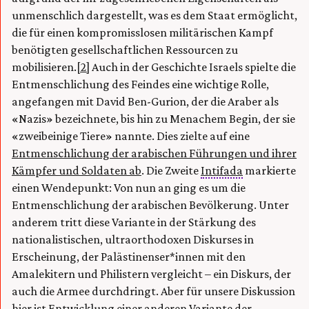
unmenschlich dargestellt, was es dem Staat ermöglicht,
die für einen kompromisslosen militärischen Kampf
benötigten gesellschaftlichen Ressourcen zu
mobilisieren.
[2]
Auch in der Geschichte Israels spielte die
Entmenschlichung des Feindes eine wichtige Rolle,
angefangen mit David Ben-Gurion, der die Araber als
«Nazis» bezeichnete, bis hin zu Menachem Begin, der sie
«zweibeinige Tiere» nannte. Dies zielte auf eine
Entmenschlichung der arabischen Führungen und ihrer
Kämpfer und Soldaten ab
. Die Zweite
Intifada
markierte
einen Wendepunkt: Von nun an ging es um die
Entmenschlichung der arabischen Bevölkerung. Unter
anderem tritt diese Variante in der Stärkung des
nationalistischen, ultraorthodoxen Diskurses in
Erscheinung, der Palästinenser*innen mit den
Amalekitern und Philistern vergleicht – ein Diskurs, der
auch die Armee durchdringt. Aber für unsere Diskussion
hier ist Entwicklung einer anderen Variante der