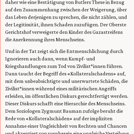
daher wie eine Bestätigung von Butlers These in Bezug
auf den Zusammenhang zwischen der Weigerung, über
das Leben derjenigen zu sprechen, die nicht zählen, und
der Legitimität, ihnen Schaden zuzufügen. Der Oberste
Gerichtshof verweigerte den Kinder des Gazastreifens
die Anerkennung ihres Menschseins.
Und in der Tat zeigt sich die Entmenschlichung durch
Ignorieren auch dann, wenn Kampf- und
Kriegshandlungen zum Tod von Zivilist*innen führen.
Dann taucht der Begriff des «Kollateralschadens» auf,
mit dem unbeabsichtigte und unerwartete Schäden, die
Zivilist*innen während eines militärischen Angriffs
erleiden, im öffentlichen Diskurs gerechtfertigt werden.
Dieser Diskurs schafft eine Hierarchie des Menschseins.
Dem Soziologen Zygmunt Bauman zufolge beruht die
Rede von «Kollateralschäden» auf der impliziten
Annahme einer Ungleichheit von Rechten und Chancen
und akzeptiert von vornherein eine ungleiche Verteilung