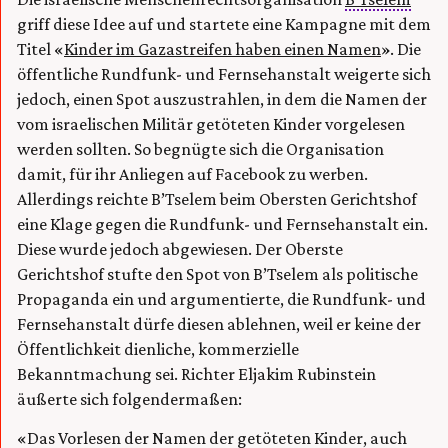
griff diese Idee auf und startete eine Kampagne mit dem
Titel «
Kinder im Gazastreifen haben einen Namen
». Die
öffentliche Rundfunk- und Fernsehanstalt weigerte sich
jedoch, einen Spot auszustrahlen, in dem die Namen der
vom israelischen Militär getöteten Kinder vorgelesen
werden sollten. So begnügte sich die Organisation
damit, für ihr Anliegen auf Facebook zu werben.
Allerdings reichte B’Tselem beim Obersten Gerichtshof
eine Klage gegen die Rundfunk- und Fernsehanstalt ein.
Diese wurde jedoch abgewiesen. Der Oberste
Gerichtshof stufte den Spot von B’Tselem als politische
Propaganda ein und argumentierte, die Rundfunk- und
Fernsehanstalt dürfe diesen ablehnen, weil er keine der
Öffentlichkeit dienliche, kommerzielle
Bekanntmachung sei. Richter Eljakim Rubinstein
äußerte sich folgendermaßen:
«Das Vorlesen der Namen der getöteten Kinder, auch