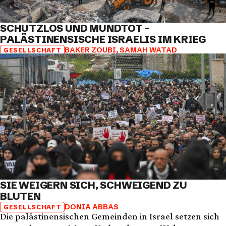
SCHUTZLOS UND MUNDTOT –
PALÄSTINENSISCHE ISRAELIS IM KRIEG
BAKER ZOUBI
,
SAMAH WATAD
GESELLSCHAFT
SIE WEIGERN SICH, SCHWEIGEND ZU
BLUTEN
DONIA ABBAS
GESELLSCHAFT
Die palästinensischen Gemeinden in Israel setzen sich