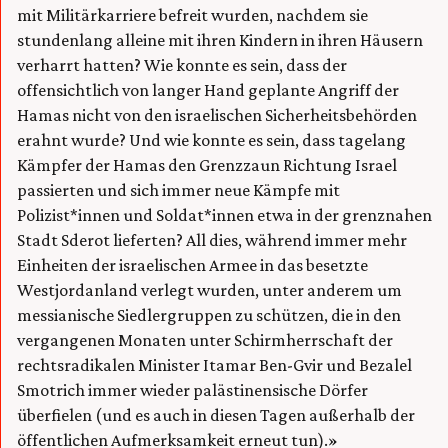
mit Militärkarriere befreit wurden, nachdem sie
stundenlang alleine mit ihren Kindern in ihren Häusern
verharrt hatten? Wie konnte es sein, dass der
offensichtlich von langer Hand geplante Angriff der
Hamas nicht von den israelischen Sicherheitsbehörden
erahnt wurde? Und wie konnte es sein, dass tagelang
Kämpfer der Hamas den Grenzzaun Richtung Israel
passierten und sich immer neue Kämpfe mit
Polizist*innen und Soldat*innen etwa in der grenznahen
Stadt Sderot lieferten? All dies, während immer mehr
Einheiten der israelischen Armee in das besetzte
Westjordanland verlegt wurden, unter anderem um
messianische Siedlergruppen zu schützen, die in den
vergangenen Monaten unter Schirmherrschaft der
rechtsradikalen Minister Itamar Ben-Gvir und Bezalel
Smotrich immer wieder palästinensische Dörfer
überfielen (und es auch in diesen Tagen außerhalb der
öffentlichen Aufmerksamkeit erneut tun).»