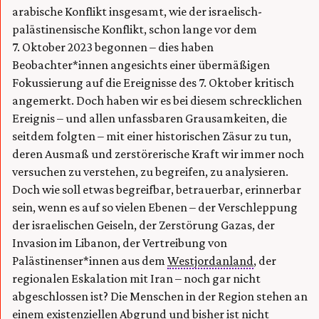
arabische Konflikt insgesamt, wie der israelisch-
palästinensische Konflikt, schon lange vor dem
7. Oktober 2023 begonnen – dies haben
Beobachter*innen angesichts einer übermäßigen
Fokussierung auf die Ereignisse des 7. Oktober kritisch
angemerkt. Doch haben wir es bei diesem schrecklichen
Ereignis – und allen unfassbaren Grausamkeiten, die
seitdem folgten – mit einer historischen Zäsur zu tun,
deren Ausmaß und zerstörerische Kraft wir immer noch
versuchen zu verstehen, zu begreifen, zu analysieren.
Doch wie soll etwas begreifbar, betrauerbar, erinnerbar
sein, wenn es auf so vielen Ebenen – der Verschleppung
der israelischen Geiseln, der Zerstörung Gazas, der
Invasion im Libanon, der Vertreibung von
Palästinenser*innen aus dem
Westjordanland
, der
regionalen Eskalation mit Iran – noch gar nicht
abgeschlossen ist? Die Menschen in der Region stehen an
einem existenziellen Abgrund und bisher ist nicht