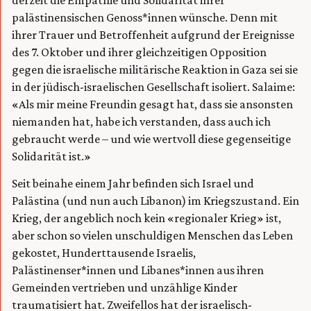
palästinensischen Genoss*innen wünsche. Denn mit
ihrer Trauer und Betroffenheit aufgrund der Ereignisse
des 7. Oktober und
ihrer gleichzeitigen Opposition
gegen die israelische militärische Reaktion in Gaza sei sie
in der jüdisch-israelischen Gesellschaft isoliert. Salaime:
«Als mir meine Freundin gesagt hat, dass sie ansonsten
niemanden hat, habe ich verstanden, dass auch ich
gebraucht werde – und wie wertvoll diese gegenseitige
Solidarität ist.»
Seit beinahe einem Jahr befinden sich Israel und
Palästina (und nun auch Libanon) im Kriegszustand. Ein
Krieg, der angeblich noch kein «regionaler Krieg» ist,
aber schon so vielen unschuldigen Menschen das Leben
gekostet, Hunderttausende Israelis,
Palästinenser*innen und Libanes*innen aus ihren
Gemeinden vertrieben und unzählige Kinder
traumatisiert hat. Zweifellos hat der israelisch-