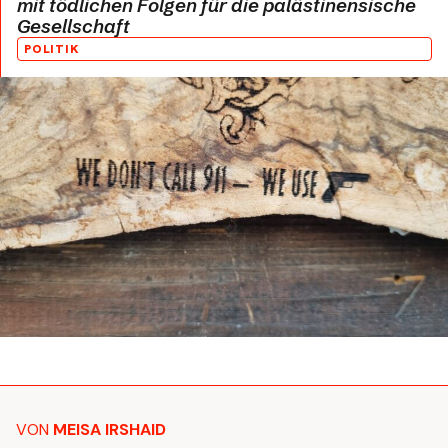
mit tödlichen
Folgen
für
d
i
e
palästinensische
Gesellschaft
POLITIK
VON
MEISA IRSHAID