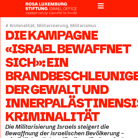
#
Kriminalität
,
Militarisierung
,
Militarismus
DIE KAMPAGNE
«ISRAEL BEWAFFNET
SICH»: EIN
BRANDBESCHLEUNIG
DER GEWALT UND
INNERPALÄSTINENSI
KRIMINALITÄT
Die Militarisierung Israels steigert die
Bewaffnung der israelischen Bevölkerung –