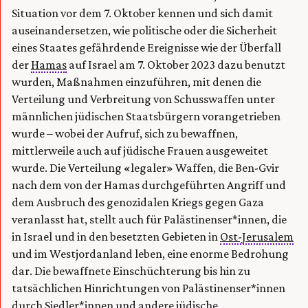
Situation vor dem 7. Oktober kennen und sich damit
auseinandersetzen, wie politische oder die Sicherheit
eines Staates gefährdende Ereignisse wie der Überfall
der
Hamas
auf Israel am 7. Oktober 2023 dazu benutzt
wurden, Maßnahmen einzuführen, mit denen die
Verteilung und Verbreitung von Schusswaffen unter
männlichen jüdischen Staatsbürgern vorangetrieben
wurde – wobei der Aufruf, sich zu bewaffnen,
mittlerweile auch auf jüdische Frauen ausgeweitet
wurde. Die Verteilung «legaler» Waffen, die Ben-Gvir
nach dem von der Hamas durchgeführten Angriff und
dem Ausbruch des genozidalen Kriegs gegen Gaza
veranlasst hat, stellt auch für Palästinenser*innen, die
in Israel und in den besetzten Gebieten in
Ost-Jerusalem
und im Westjordanland leben, eine enorme Bedrohung
dar. Die bewaffnete Einschüchterung bis hin zu
tatsächlichen Hinrichtungen von Palästinenser*innen
durch Siedler*innen und andere jüdische