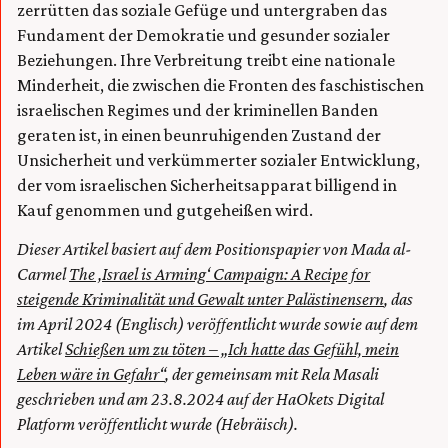
zerrütten das soziale Gefüge und untergraben das
Fundament der Demokratie und gesunder sozialer
Beziehungen. Ihre Verbreitung treibt eine nationale
Minderheit, die zwischen die Fronten des faschistischen
israelischen Regimes und der kriminellen Banden
geraten ist, in einen beunruhigenden Zustand der
Unsicherheit und verkümmerter sozialer Entwicklung,
der vom israelischen Sicherheitsapparat billigend in
Kauf genommen und gutgeheißen wird.
Dieser Artikel basiert auf dem Positionspapier von Mada al-
Carmel
The ‚Israel is Arming‘ Campaign: A Recipe for
steigende Kriminalität und Gewalt unter Palästinensern
, das
im April 2024 (Englisch) veröffentlicht wurde sowie auf dem
Artikel
Schießen um zu töten – „Ich hatte das Gefühl, mein
Leben wäre in Gefahr“
, der gemeinsam mit Rela Masali
geschrieben und am 23.8.2024 auf der HaOkets Digital
Platform veröffentlicht wurde (Hebräisch).