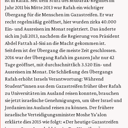
ist in Rafah. Seit dem Sturz des Mubarak-Regimes im
Jahr 2011 bis Mitte 2013 war Rafah ein wichtiger
Übergang für die Menschen im Gazastreifen. Er war
recht regelmäßig geöffnet, hier wurden zirka 40.000
Ein- und Ausreisen im Monat registriert. Das änderte
sich im Juli 2013, nachdem die Regierung von Präsident
Abdel Fattah al-Sisi an die Macht gekommen ist.
Seitdem ist der Übergang die meiste Zeit geschlossen.
2016 war der Übergang Rafah im ganzen Jahr nur 42
Tage geöffnet, mit durchschnittlich 3.520 Ein- und
Ausreisen im Monat. Die Schließung des Übergangs
Rafah erhöht Israels Verantwortung: Während
Student*innen aus dem Gazastreifen früher über Rafah
zu Universitäten im Ausland reisen konnten, brauchen
sie jetzt israelische Genehmigungen, um über Israel und
Jordanien ins Ausland reisen zu können. Der frühere
israelische Verteidigungsminister Moshe Ya’alon
erklärte dies 2015 wie folgt: «Der heutige Gazastreifen