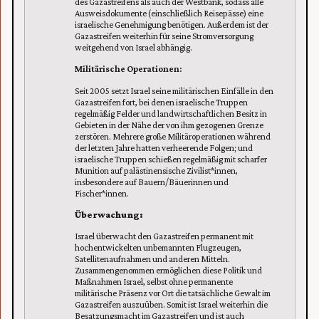
des Gazastreifens als auch der Westbank, sodass alle
Ausweisdokumente (einschließlich Reisepässe) eine
israelische Genehmigung benötigen. Außerdem ist der
Gazastreifen weiterhin für seine Stromversorgung
weitgehend von Israel abhängig.
Militärische Operationen:
Seit 2005 setzt Israel seine militärischen Einfälle in den
Gazastreifen fort, bei denen israelische Truppen
regelmäßig Felder und landwirtschaftlichen Besitz in
Gebieten in der Nähe der von ihm gezogenen Grenze
zerstören. Mehrere große Militäroperationen während
der letzten Jahre hatten verheerende Folgen; und
israelische Truppen schießen regelmäßig mit scharfer
Munition auf palästinensische Zivilist*innen,
insbesondere auf Bauern/Bäuerinnen und
Fischer*innen.
Überwachung:
Israel überwacht den Gazastreifen permanent mit
hochentwickelten unbemannten Flugzeugen,
Satellitenaufnahmen und anderen Mitteln.
Zusammengenommen ermöglichen diese Politik und
Maßnahmen Israel, selbst ohne permanente
militärische Präsenz vor Ort die tatsächliche Gewalt im
Gazastreifen auszuüben. Somit ist Israel weiterhin die
Besatzungsmacht im Gazastreifen und ist auch