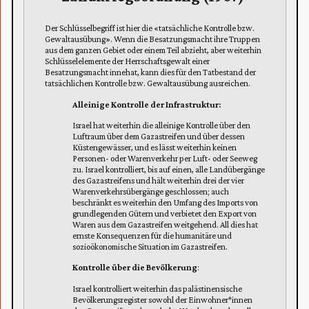
Der Schlüsselbegriff ist hier die «tatsächliche Kontrolle bzw.
Gewaltausübung». Wenn die Besatzungsmacht ihre Truppen
aus dem ganzen Gebiet oder einem Teil abzieht, aber weiterhin
Schlüsselelemente der Herrschaftsgewalt einer
Besatzungsmacht innehat, kann dies für den Tatbestand der
tatsächlichen Kontrolle bzw. Gewaltausübung ausreichen.
Alleinige Kontrolle der Infrastruktur:
Israel hat weiterhin die alleinige Kontrolle über den
Luftraum über dem Gazastreifen und über dessen
Küstengewässer, und es lässt weiterhin keinen
Personen- oder Warenverkehr per Luft- oder Seeweg
zu. Israel kontrolliert, bis auf einen, alle Landübergänge
des Gazastreifens und hält weiterhin drei der vier
Warenverkehrsübergänge geschlossen; auch
beschränkt es weiterhin den Umfang des Imports von
grundlegenden Gütern und verbietet den Export von
Waren aus dem Gazastreifen weitgehend. All dies hat
ernste Konsequenzen für die humanitäre und
sozioökonomische Situation im Gazastreifen.
Kontrolle über die Bevölkerung
:
Israel kontrolliert weiterhin das palästinensische
Bevölkerungsregister sowohl der Einwohner*innen