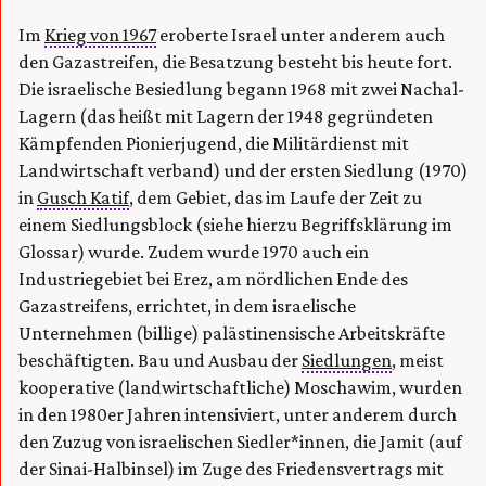
Im
Krieg von 1967
eroberte Israel unter anderem auch
den Gazastreifen, die Besatzung besteht bis heute fort.
Die israelische Besiedlung begann 1968 mit zwei Nachal-
Lagern (das heißt mit Lagern der 1948 gegründeten
Kämpfenden Pionierjugend, die Militärdienst mit
Landwirtschaft verband) und der ersten Siedlung (1970)
in
Gusch Katif
, dem Gebiet, das im Laufe der Zeit zu
einem Siedlungsblock (siehe hierzu Begriffsklärung im
Glossar) wurde. Zudem wurde 1970 auch ein
Industriegebiet bei Erez, am nördlichen Ende des
Gazastreifens, errichtet, in dem israelische
Unternehmen (billige) palästinensische Arbeitskräfte
beschäftigten. Bau und Ausbau der
Siedlungen
, meist
kooperative (landwirtschaftliche) Moschawim, wurden
in den 1980er Jahren intensiviert, unter anderem durch
den Zuzug von israelischen Siedler*innen, die Jamit (auf
der Sinai-Halbinsel) im Zuge des Friedensvertrags mit