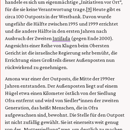
handele es sich um eigenmächtige „Initiativen vor Ort“,
für die sie keine Verantwortung trage.
[9]
Heute gibt es
circa 100 Outposts in der Westbank. Davon wurde
ungefähr die Hälfte zwischen 1995 und 1999 errichtet
und die andere Hälfte in den ersten Jahren nach
Ausbruch der Zweiten
Intifada
(gegen Ende 2000).
Angesichts einer Reihe von Klagen beim Obersten
Gericht ist die israelische Regierung sehr bemüht, die
Errichtung eines Großteils dieser Außenposten nun
rückwirkend zu genehmigen.
Amona war einer der Outposts, die Mitte der 1990er
Jahren entstanden. Der Außenposten liegt auf einem
Hügel etwa einen Kilometer östlich von der Siedlung
Ofra entfernt und wird von Siedler*innen der zweiten
Generation, das heißt Menschen, die in Ofra
aufgewachsen sind, bewohnt. Die Stelle für den Outpost
ist nicht zufällig gewählt. Sie ist einerseits weit genug
von der „Muttersiedlung“ weg, um deutlich zu machen,