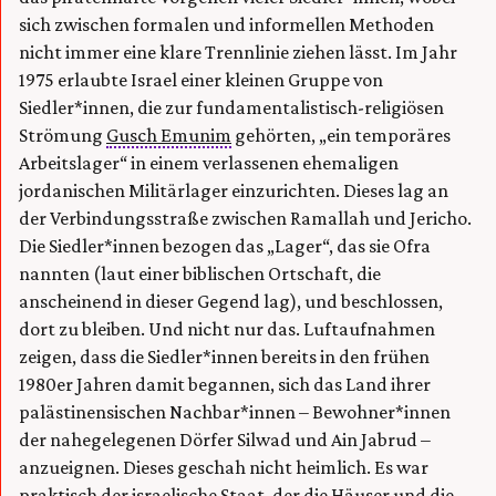
sich zwischen formalen und informellen Methoden
nicht immer eine klare Trennlinie ziehen lässt. Im Jahr
1975 erlaubte Israel einer kleinen Gruppe von
Siedler*innen, die zur fundamentalistisch-religiösen
Strömung
Gusch Emunim
gehörten, „ein temporäres
Arbeitslager“ in einem verlassenen ehemaligen
jordanischen Militärlager einzurichten. Dieses lag an
der Verbindungsstraße zwischen Ramallah und Jericho.
Die Siedler*innen bezogen das „Lager“, das sie Ofra
nannten (laut einer biblischen Ortschaft, die
anscheinend in dieser Gegend lag), und beschlossen,
dort zu bleiben. Und nicht nur das. Luftaufnahmen
zeigen, dass die Siedler*innen bereits in den frühen
1980er Jahren damit begannen, sich das Land ihrer
palästinensischen Nachbar*innen – Bewohner*innen
der nahegelegenen Dörfer Silwad und Ain Jabrud –
anzueignen. Dieses geschah nicht heimlich. Es war
praktisch der israelische Staat, der die Häuser und die