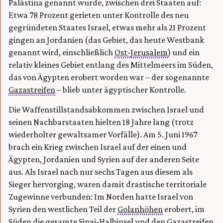
Palästina genannt wurde, zwischen drei Staaten auf:
Etwa 78 Prozent gerieten unter Kontrolle des neu
gegründeten Staates Israel, etwas mehr als 21 Prozent
gingen an Jordanien (das Gebiet, das heute Westbank
genannt wird, einschließlich
Ost-Jerusalem
) und ein
relativ kleines Gebiet entlang des Mittelmeers im Süden,
das von Ägypten erobert worden war – der sogenannte
Gazastreifen
– blieb unter ägyptischer Kontrolle.
Die Waffenstillstandsabkommen zwischen Israel und
seinen Nachbarstaaten hielten 18 Jahre lang (trotz
wiederholter gewaltsamer Vorfälle). Am 5. Juni 1967
brach ein Krieg zwischen Israel auf der einen und
Ägypten, Jordanien und Syrien auf der anderen Seite
aus. Als Israel nach nur sechs Tagen aus diesem als
Sieger hervorging, waren damit drastische territoriale
Zugewinne verbunden: Im Norden hatte Israel von
Syrien den westlichen Teil der
Golanhöhen
erobert, im
Süden die gesamte Sinai-Halbinsel und den Gazastreifen