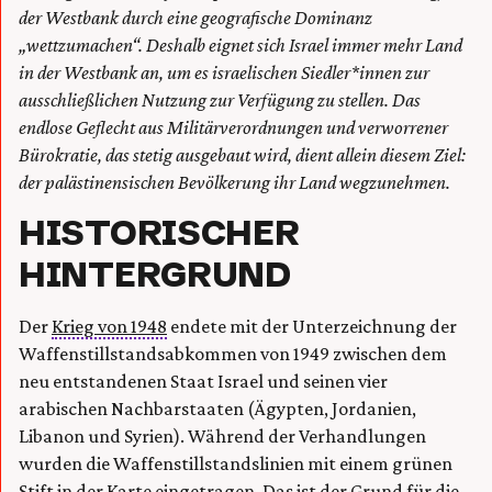
der Westbank durch eine geografische Dominanz
„wettzumachen“. Deshalb eignet sich Israel immer mehr Land
in der Westbank an, um es israelischen Siedler*innen zur
ausschließlichen Nutzung zur Verfügung zu stellen. Das
endlose Geflecht aus Militärverordnungen und verworrener
Bürokratie, das stetig ausgebaut wird, dient allein diesem Ziel:
der palästinensischen Bevölkerung ihr Land wegzunehmen.
HISTORISCHER
HINTERGRUND
Der
Krieg von 1948
endete mit der Unterzeichnung der
Waffenstillstandsabkommen von 1949 zwischen dem
neu entstandenen Staat Israel und seinen vier
arabischen Nachbarstaaten (Ägypten, Jordanien,
Libanon und Syrien). Während der Verhandlungen
wurden die Waffenstillstandslinien mit einem grünen
Stift in der Karte eingetragen. Das ist der Grund für die