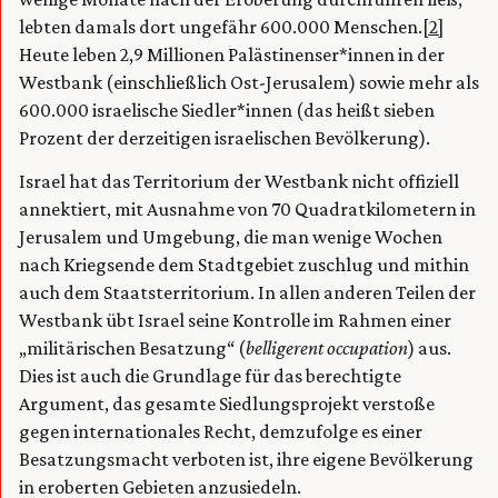
lebten damals dort ungefähr 600.000 Menschen.
[2]
Heute leben 2,9 Millionen Palästinenser*innen in der
Westbank (einschließlich Ost-Jerusalem) sowie mehr als
600.000 israelische Siedler*innen (das heißt sieben
Prozent der derzeitigen israelischen Bevölkerung).
Israel hat das Territorium der Westbank nicht offiziell
annektiert, mit Ausnahme von 70 Quadratkilometern in
Jerusalem und Umgebung, die man wenige Wochen
nach Kriegsende dem Stadtgebiet zuschlug und mithin
auch dem Staatsterritorium. In allen anderen Teilen der
Westbank übt Israel seine Kontrolle im Rahmen einer
„militärischen Besatzung“ (
belligerent occupation
) aus.
Dies ist auch die Grundlage für das berechtigte
Argument, das gesamte Siedlungsprojekt verstoße
gegen internationales Recht, demzufolge es einer
Besatzungsmacht verboten ist, ihre eigene Bevölkerung
in eroberten Gebieten anzusiedeln.