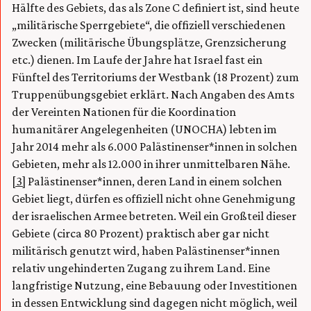
Hälfte des Gebiets, das als Zone C definiert ist, sind heute
„militärische Sperrgebiete“, die offiziell verschiedenen
Zwecken (militärische Übungsplätze, Grenzsicherung
etc.) dienen. Im Laufe der Jahre hat Israel fast ein
Fünftel des Territoriums der Westbank (18 Prozent) zum
Truppenübungsgebiet erklärt. Nach Angaben des Amts
der Vereinten Nationen für die Koordination
humanitärer Angelegenheiten (UNOCHA) lebten im
Jahr 2014 mehr als 6.000 Palästinenser*innen in solchen
Gebieten, mehr als 12.000 in ihrer unmittelbaren Nähe.
[3]
Palästinenser*innen, deren Land in einem solchen
Gebiet liegt, dürfen es offiziell nicht ohne Genehmigung
der israelischen Armee betreten. Weil ein Großteil dieser
Gebiete (circa 80 Prozent) praktisch aber gar nicht
militärisch genutzt wird, haben Palästinenser*innen
relativ ungehinderten Zugang zu ihrem Land. Eine
langfristige Nutzung, eine Bebauung oder Investitionen
in dessen Entwicklung sind dagegen nicht möglich, weil