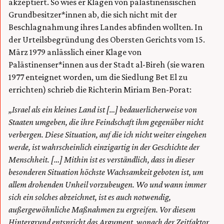
akzeptiert. So wies er Klagen von palästinensischen
Grundbesitzer*innen ab, die sich nicht mit der
Beschlagnahmung ihres Landes abfinden wollten. In
der Urteilsbegründung des Obersten Gerichts vom 15.
März 1979 anlässlich einer Klage von
Palästinenser*innen aus der Stadt al-Bireh (sie waren
1977 enteignet worden, um die Siedlung Bet El zu
errichten) schrieb die Richterin Miriam Ben-Porat:
„Israel als ein kleines Land ist […] bedauerlicherweise von
Staaten umgeben, die ihre Feindschaft ihm gegenüber nicht
verbergen. Diese Situation, auf die ich nicht weiter eingehen
werde, ist wahrscheinlich einzigartig in der Geschichte der
Menschheit. […] Mithin ist es verständlich, dass in dieser
besonderen Situation höchste Wachsamkeit geboten ist, um
allem drohenden Unheil vorzubeugen. Wo und wann immer
sich ein solches abzeichnet, ist es auch notwendig,
außergewöhnliche Maßnahmen zu ergreifen. Vor diesem
Hintergrund entspricht das Argument, wonach der Zeitfaktor