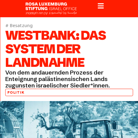
#
Besatzung
WESTBANK: DAS
SYSTEM DER
LANDNAHME
Von dem andauernden Prozess der
Enteignung palästinensischen Lands
zugunsten israelischer Siedler*innen.
POLITIK