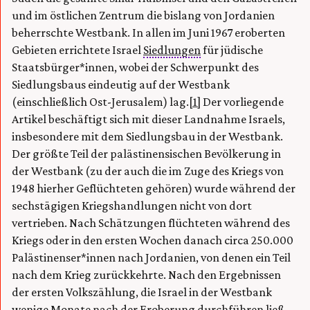
und im östlichen Zentrum die bislang von Jordanien
beherrschte Westbank. In allen im Juni 1967 eroberten
Gebieten errichtete Israel
Siedlungen
für jüdische
Staatsbürger*innen, wobei der Schwerpunkt des
Siedlungsbaus eindeutig auf der Westbank
(einschließlich Ost-Jerusalem) lag.
[1]
Der vorliegende
Artikel beschäftigt sich mit dieser Landnahme Israels,
insbesondere mit dem Siedlungsbau in der Westbank.
Der größte Teil der palästinensischen Bevölkerung in
der Westbank (zu der auch die im Zuge des Kriegs von
1948 hierher Geflüchteten gehören) wurde während der
sechstägigen Kriegshandlungen nicht von dort
vertrieben. Nach Schätzungen flüchteten während des
Kriegs oder in den ersten Wochen danach circa 250.000
Palästinenser*innen nach Jordanien, von denen ein Teil
nach dem Krieg zurückkehrte. Nach den Ergebnissen
der ersten Volkszählung, die Israel in der Westbank
wenige Monate nach der Eroberung durchführen ließ,