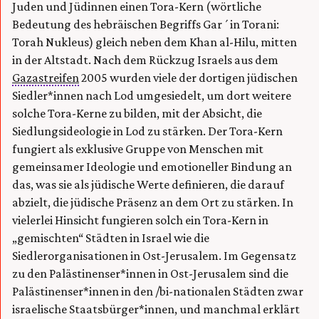
Juden und Jüdinnen einen Tora-Kern (wörtliche
Bedeutung des hebräischen Begriffs Gar´in Torani:
Torah Nukleus) gleich neben dem Khan al-Hilu, mitten
in der Altstadt. Nach dem Rückzug Israels aus dem
Gazastreifen
2005 wurden viele der dortigen jüdischen
Siedler*innen nach Lod umgesiedelt, um dort weitere
solche Tora-Kerne zu bilden, mit der Absicht, die
Siedlungsideologie in Lod zu stärken. Der Tora-Kern
fungiert als exklusive Gruppe von Menschen mit
gemeinsamer Ideologie und emotioneller Bindung an
das, was sie als jüdische Werte definieren, die darauf
abzielt, die jüdische Präsenz an dem Ort zu stärken. In
vielerlei Hinsicht fungieren solch ein Tora-Kern in
„gemischten“ Städten in Israel wie die
Siedlerorganisationen in Ost-Jerusalem. Im Gegensatz
zu den Palästinenser*innen in Ost-Jerusalem sind die
Palästinenser*innen in den /bi-nationalen Städten zwar
israelische Staatsbürger*innen, und manchmal erklärt