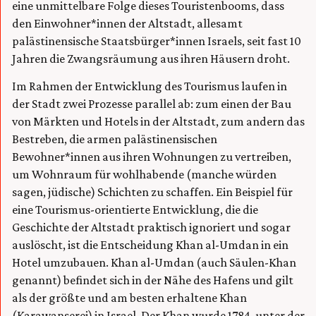
eine unmittelbare Folge dieses Touristenbooms, dass
den Einwohner*innen der Altstadt, allesamt
palästinensische Staatsbürger*innen Israels, seit fast 10
Jahren die Zwangsräumung aus ihren Häusern droht.
Im Rahmen der Entwicklung des Tourismus laufen in
der Stadt zwei Prozesse parallel ab: zum einen der Bau
von Märkten und Hotels in der Altstadt, zum andern das
Bestreben, die armen palästinensischen
Bewohner*innen aus ihren Wohnungen zu vertreiben,
um Wohnraum für wohlhabende (manche würden
sagen, jüdische) Schichten zu schaffen. Ein Beispiel für
eine Tourismus-orientierte Entwicklung, die die
Geschichte der Altstadt praktisch ignoriert und sogar
auslöscht, ist die Entscheidung Khan al-Umdan in ein
Hotel umzubauen. Khan al-Umdan (auch Säulen-Khan
genannt) befindet sich in der Nähe des Hafens und gilt
als der größte und am besten erhaltene Khan
(Karawanserei) in Israel. Der Khan wurde 1784, unter der