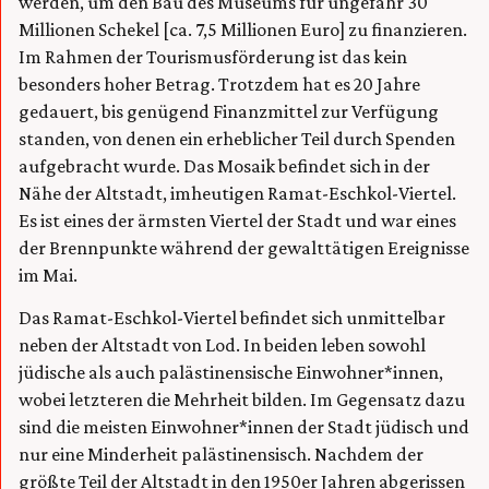
werden, um den Bau des Museums für ungefähr 30
Millionen Schekel [ca. 7,5 Millionen Euro] zu finanzieren.
Im Rahmen der Tourismusförderung ist das kein
besonders hoher Betrag. Trotzdem hat es 20 Jahre
gedauert, bis genügend Finanzmittel zur Verfügung
standen, von denen ein erheblicher Teil durch Spenden
aufgebracht wurde. Das Mosaik befindet sich in der
Nähe der Altstadt, imheutigen Ramat-Eschkol-Viertel.
Es ist eines der ärmsten Viertel der Stadt und war eines
der Brennpunkte während der gewalttätigen Ereignisse
im Mai.
Das Ramat-Eschkol-Viertel befindet sich unmittelbar
neben der Altstadt von Lod. In beiden leben sowohl
jüdische als auch palästinensische Einwohner*innen,
wobei letzteren die Mehrheit bilden. Im Gegensatz dazu
sind die meisten Einwohner*innen der Stadt jüdisch und
nur eine Minderheit palästinensisch. Nachdem der
größte Teil der Altstadt in den 1950er Jahren abgerissen