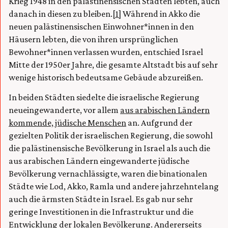
Krieg 1948 in den palästinensischen Städten lebten, auch
danach in diesen zu bleiben.
[1]
Während in Akko die
neuen palästinensischen Einwohner*innen in den
Häusern lebten, die von ihren ursprünglichen
Bewohner*innen verlassen wurden, entschied Israel
Mitte der 1950er Jahre, die gesamte Altstadt bis auf sehr
wenige historisch bedeutsame Gebäude abzureißen.
In beiden Städten siedelte die israelische Regierung
neueingewanderte, vor allem
aus arabischen Ländern
kommende, jüdische Menschen
an. Aufgrund der
gezielten Politik der israelischen Regierung, die sowohl
die palästinensische Bevölkerung in Israel als auch die
aus arabischen Ländern eingewanderte jüdische
Bevölkerung vernachlässigte, waren die binationalen
Städte wie Lod, Akko, Ramla und andere jahrzehntelang
auch die ärmsten Städte in Israel. Es gab nur sehr
geringe Investitionen in die Infrastruktur und die
Entwicklung der lokalen Bevölkerung. Andererseits