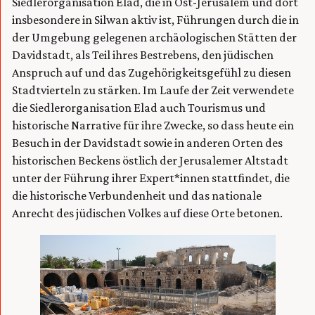
Siedlerorganisation Elad, die in Ost-Jerusalem und dort
insbesondere in Silwan aktiv ist, Führungen durch die in
der Umgebung gelegenen archäologischen Stätten der
Davidstadt, als Teil ihres Bestrebens, den jüdischen
Anspruch auf und das Zugehörigkeitsgefühl zu diesen
Stadtvierteln zu stärken. Im Laufe der Zeit verwendete
die Siedlerorganisation Elad auch Tourismus und
historische Narrative für ihre Zwecke, so dass heute ein
Besuch in der Davidstadt sowie in anderen Orten des
historischen Beckens östlich der Jerusalemer Altstadt
unter der Führung ihrer Expert*innen stattfindet, die
die historische Verbundenheit und das nationale
Anrecht des jüdischen Volkes auf diese Orte betonen.