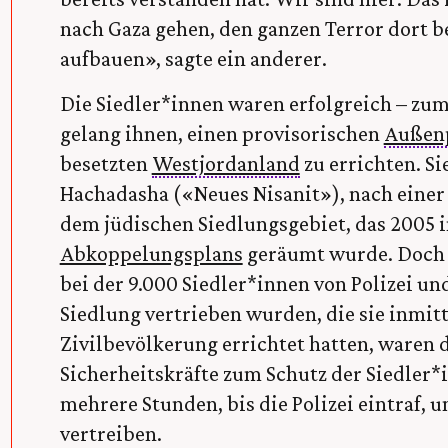
nach Gaza gehen, den ganzen Terror dort 
aufbauen», sagte ein anderer.
Die Siedler*innen waren erfolgreich – zu
gelang ihnen, einen provisorischen
Außen
besetzten
Westjordanland
zu errichten. Si
Hachadasha («Neues Nisanit»), nach einer 
dem jüdischen Siedlungsgebiet, das 2005
Abkoppelungsplans
geräumt wurde. Doch 
bei der 9.000 Siedler*innen von Polizei un
Siedlung vertrieben wurden, die sie inmit
Zivilbevölkerung errichtet hatten, waren 
Sicherheitskräfte zum Schutz der Siedler*i
mehrere Stunden, bis die Polizei eintraf, 
vertreiben.