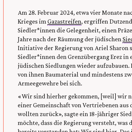
Am 28. Februar 2024, etwa vier Monate nac
Krieges im
Gazastreifen
, ergriffen Dutzend
Siedler*innen die Gelegenheit, einen Präze
Jahre nach der Räumung der jüdischen
Sie
Initiative der Regierung von Ariel Sharon
Siedler*innen den Grenzübergang Erez in 
jüdischen Siedlungen wieder aufzubauen. B
von ihnen Baumaterial und mindestens zwe
Armeegewehre bei sich.
«Wir sind hierher gekommen, [weil] wir na
einer Gemeinschaft von Vertriebenen aus 
wollten zurück», sagte ein 18-jähriger Si
möchte, dass die Regierung versteht, was
bereits verstanden hat: Wir sind hier. Das