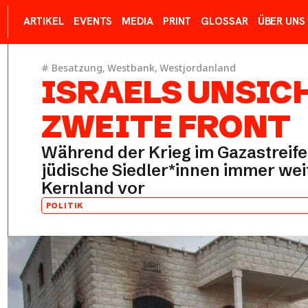
ARTIKEL
EVENTS
MEDIA
PRINT
GLOSSAR
ÜBER UNS
#
Besatzung
,
Westbank
,
Westjordanland
ISRAELS UNSIC
ZWEITE FRONT
Während der Krieg im Gazastreifen
jüdische Siedler*innen immer weit
Kernland vor
POLITIK