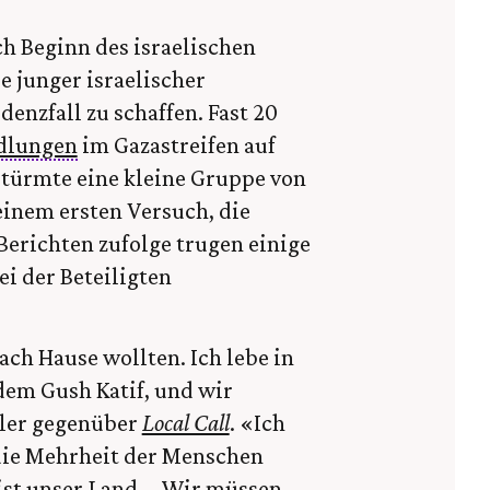
h Beginn des israelischen
e junger israelischer
denzfall zu schaffen. Fast 20
dlungen
im Gazastreifen auf
 stürmte eine kleine Gruppe von
einem ersten Versuch, die
erichten zufolge trugen einige
i der Beteiligten
ch Hause wollten. Ich lebe in
dem Gush Katif, und wir
edler gegenüber
Local Call
. «Ich
 die Mehrheit der Menschen
 ist unser Land … Wir müssen