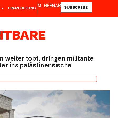
HE
EN
AR
SUBSCRIBE
FINANZIERUNG
HTBARE
 weiter tobt, dringen militante
er ins palästinensische