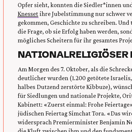
Opfer sieht, konnten die Siedler*innen und
Knesset
ihre Jubelstimmung nur schwer ver
gekommen, Geschichte zu schreiben. Und ta
die Frage, ob sie Erfolg haben werden, son
mögliches Scheitern für ihr gesamtes Proj
NATIONALRELIGIÖSER
Am Morgen des 7. Oktober, als die Schrec
deutlicher wurden (1.200 getötete Israeli
halbes Dutzend zerstörte Kibbuze), wünsch
für Siedlungen und nationale Projekte, Ori
Kabinett: «Zuerst einmal: Frohe Feiertage»
jüdischen Feiertag Simchat Tora. «Das wird
widersprach Premierminister Benjamin Ne
die Kluft zwischen ihm und den fundament